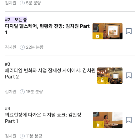
김치원
5분
분량
#2
- 보는 중
디지털 헬스케어, 현황과 전망: 김치원 Part
1
김치원
22분
분량
#3
패러다임 변화와 사업 잠재성 사이에서: 김치원
Part 2
김치원
18분
분량
#4
의료현장에 다가온 디지털 쇼크: 김현정
Part 1
김치원
11분
분량