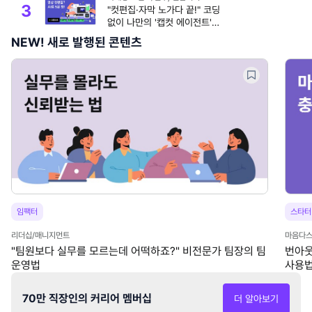
3
"컷편집·자막 노가다 끝!" 코딩
업무스킬
없이 나만의 '캡컷 에이전트'
만들기 (ft.클로드)
NEW! 새로 발행된 콘텐츠
임팩터
스타터
리더십/매니지먼트
마음다스
"팀원보다 실무를 모르는데 어떡하죠?" 비전문가 팀장의 팀
번아웃
운영법
사용법
70만 직장인의 커리어 멤버십
더 알아보기