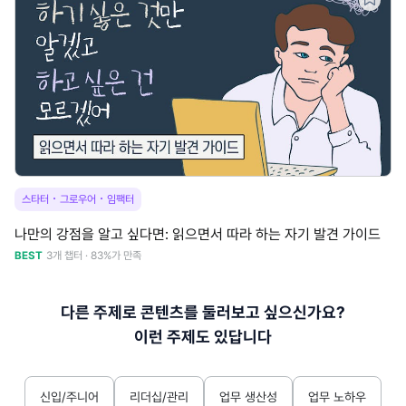
·
·
스타터
그로우어
임팩터
나만의 강점을 알고 싶다면: 읽으면서 따라 하는 자기 발견 가이드
BEST
3개 챕터 · 83%가 만족
다른 주제로 콘텐츠를 둘러보고 싶으신가요?
이런 주제도 있답니다
신입/주니어
리더십/관리
업무 생산성
업무 노하우