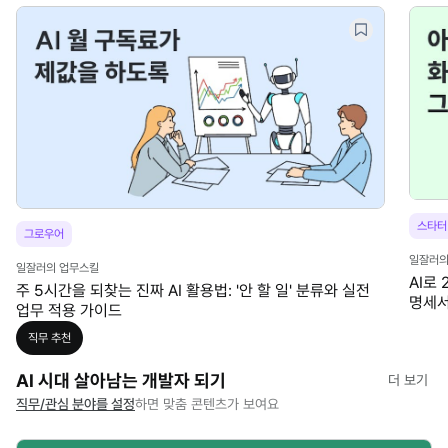
스타터
그로우어
일잘러의
일잘러의 업무스킬
AI로
주 5시간을 되찾는 진짜 AI 활용법: '안 할 일' 분류와 실전
명세서
업무 적용 가이드
직무
추천
AI 시대 살아남는 개발자 되기
더 보기
직무/관심 분야를 설정
하면 맞춤 콘텐츠가 보여요