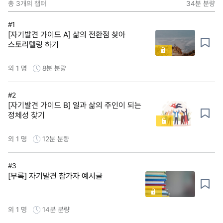
총
3
개의 챕터
34분
분량
#1
[자기발견 가이드 A] 삶의 전환점 찾아
스토리텔링 하기
외 1 명
8분
분량
#2
[자기발견 가이드 B] 일과 삶의 주인이 되는
정체성 찾기
외 1 명
12분
분량
#3
[부록] 자기발견 참가자 예시글
외 1 명
14분
분량