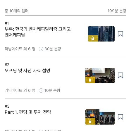
총
10
개의 챕터
199분
분량
#1
부록: 한국의 벤처캐피탈리즘 그리고
벤처캐피탈
러닝메이트 외 6 명
30분
분량
#2
오프닝 및 사전 자료 설명
러닝메이트 외 6 명
10분
분량
#3
Part 1. 펀딩 및 투자 전략