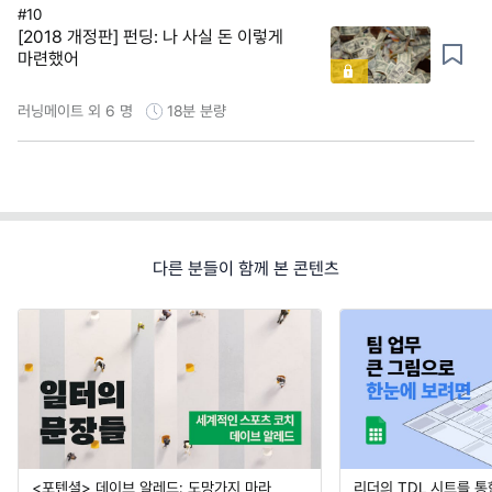
#10
[2018 개정판] 펀딩: 나 사실 돈 이렇게
마련했어
러닝메이트 외 6 명
18분
분량
다른 분들이 함께 본 콘텐츠
<포텐셜> 데이브 알레드: 도망가지 마라,
리더의 TDL 시트를 통