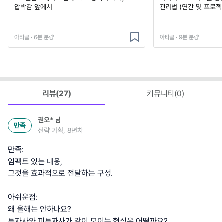
압박감 앞에서
관리법 (연간 및 프로젝
아티클 · 6분 분량
아티클 · 9분 분량
리뷰(
27
)
커뮤니티(
0
)
권오*
님
만족
전략 기획, 8년차
만족:
임팩트 있는 내용,
그것을 효과적으로 전달하는 구성.
아쉬운점:
왜 올해는 안하나요?
투자사와 피투자사가 같이 모이는 형식은 어떨까요?