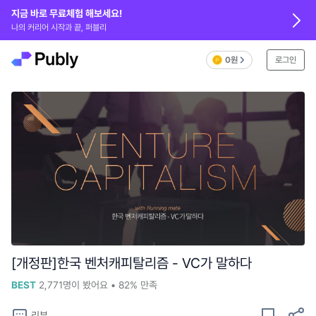
지금 바로 무료체험 해보세요!
나의 커리어 시작과 끝, 퍼블리
0원
로그인
[개정판]한국 벤처캐피탈리즘 - VC가 말하다
BEST
2,771
명이 봤어요
•
82%
만족
리뷰