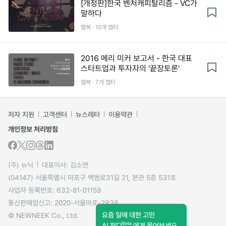
[개정판]한국 벤처캐피탈리즘 - VC가
말하다
웹북 · 10개 챕터
2016 메리 미커 보고서 - 한국 대표
스타트업과 투자자의 '끝장토론'
웹북 · 7개 챕터
저자 지원
고객센터
뉴스레터
이용약관
개인정보 처리방침
(주) 뉴닉
대표이사: 김소연
(04147) 서울특별시 마포구 백범로31길 21, 본관 5층 531호
사업자 등록번호: 632-81-01159
통신판매업신고: 2020-서울마포-2938
요즘 일에 대한 고민
© NEWNEEK Co., Ltd.
Beta
AI 퍼디
에게 물어보세요