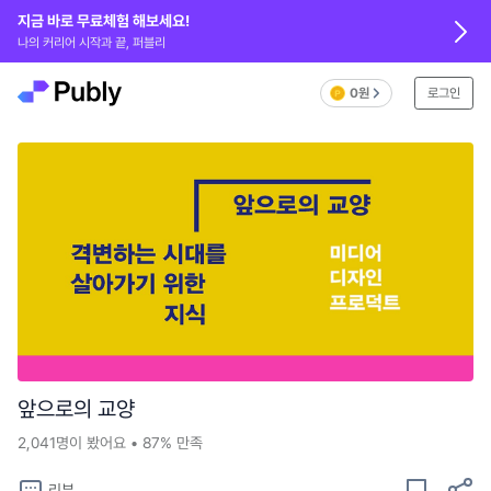
지금 바로 무료체험 해보세요!
나의 커리어 시작과 끝, 퍼블리
0원
로그인
앞으로의 교양
2,041
명이 봤어요
•
87%
만족
리뷰