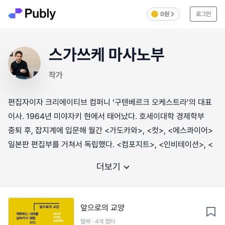
0원
로그인
스가쓰케 마사노부
작가
편집자이자 크리에이티브 컴퍼니 ‘구텐베르크 오케스트라’의 대표
이사. 1964년 미야자키 현에서 태어났다. 호세이대학 경제학부
중퇴 후, 잡지계에 입문해 월간 <가도카와>, <컷>, <에스콰이어>
일본판 편집부를 거쳐서 독립했다. <컴포지트>, <인비테이션>, <
더보기
앞으로의 교양
웹북 · 4개 챕터