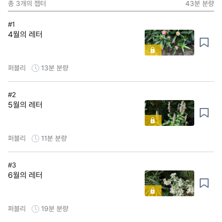
총
3
개의 챕터
43분
분량
#1
4월의 레터
퍼블리
13분
분량
#2
5월의 레터
퍼블리
11분
분량
#3
6월의 레터
퍼블리
19분
분량