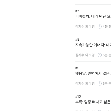
#7
퍼머컬쳐: 내가 만난 오
김지수 외 1 명
4분
#8
지속가능한 에너지: 내가
김지수 외 1 명
5분
분
#9
맺음말: 완벽하지 않은
김지수 외 1 명
5분
분
#10
부록: 당장 떠나고 싶은 