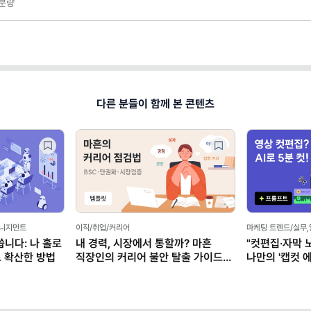
분량
다른 분들이 함께 본 콘텐츠
매니지먼트
이직/취업/커리어
마케팅 트렌드/실무
씁니다: 나 홀로
내 경력, 시장에서 통할까? 마흔
"컷편집·자막 
로 확산한 방법
직장인의 커리어 불안 탈출 가이드
나만의 '캡컷 에
(템플릿 제공)
클로드)