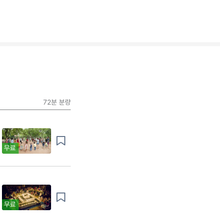
72분
분량
무료
무료