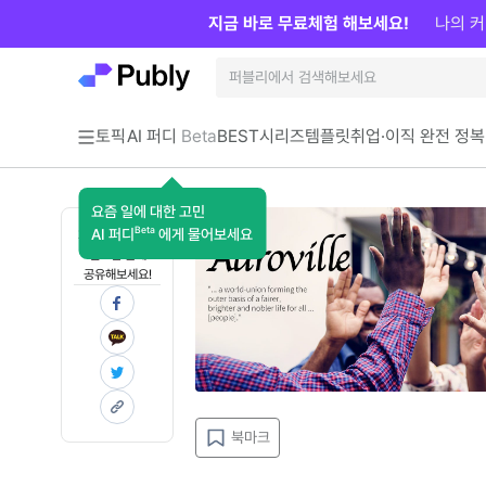
지금 바로 무료체험 해보세요!
나의 커
토픽
AI 퍼디
Beta
BEST
시리즈
템플릿
취업·이직 완전 정복
요즘 일에 대한 고민
Beta
AI 퍼디
에게 물어보세요
지금 인사이트가
필요한 분께
공유해보세요!
북마크