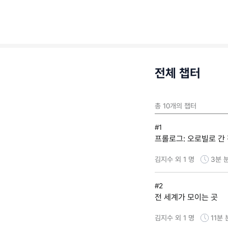
전체 챕터
총
10
개의 챕터
#1
프롤로그: 오로빌로 간
김지수 외 1 명
3분
#2
전 세계가 모이는 곳
김지수 외 1 명
11분