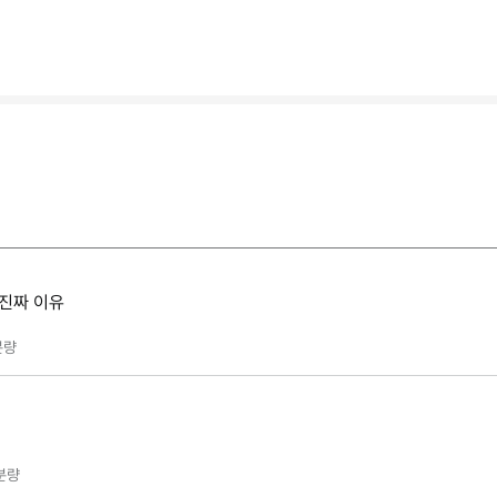
 진짜 이유
분량
분량