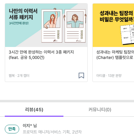
3시간 만에 완성하는 이력서 3종 패키지
성과내는 마케팅 팀장의
(feat. 공유 5,000건)
(Charter) 템플릿으
웹북 · 2개 챕터
아티클 · 13분 분량
리뷰(
45
)
커뮤니티(
0
)
이지*
님
만족
프로덕트 매니저/서비스 기획, 2년차