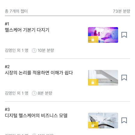
총
7
개의 챕터
73분
분량
#1
헬스케어 기본기 다지기
김영인 외 1 명
10분
분량
#2
시장의 논리를 적용하면 이해가 쉽다
김영인 외 1 명
8분
분량
#3
디지털 헬스케어의 비즈니스 모델