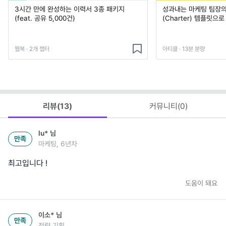
3시간 만에 완성하는 이력서 3종 패키지
성과내는 마케팅 팀장의
(feat. 공유 5,000건)
(Charter) 템플릿으
웹북 · 2개 챕터
아티클 · 13분 분량
리뷰(
13
)
커뮤니티(
0
)
lu*
님
만족
마케팅, 6년차
최고입니다 !
도움이 돼요
이소*
님
만족
전략 기획