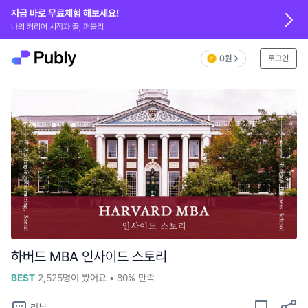
지금 바로 무료체험 해보세요!
나의 커리어 시작과 끝, 퍼블리
0원
로그인
하버드 MBA 인사이드 스토리
BEST
2,525
명이 봤어요
•
80%
만족
리뷰