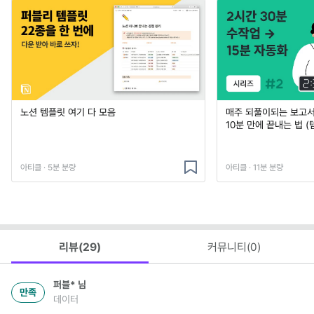
노션 템플릿 여기 다 모음
매주 되풀이되는 보고서 
10분 만에 끝내는 법 (
아티클 · 5분 분량
아티클 · 11분 분량
리뷰(
29
)
커뮤니티(
0
)
퍼블*
님
만족
데이터