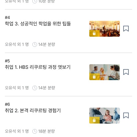
오유석 외 1 명
10분
분량
#4
학업 3. 성공적인 학업을 위한 팁들
오유석 외 1 명
14분
분량
#5
취업 1. HBS 리쿠르팅 과정 엿보기
오유석 외 1 명
14분
분량
#6
취업 2. 본격 리쿠르팅 경험기
오유석 외 1 명
18분
분량