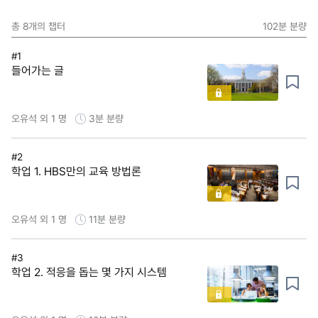
총
8
개의 챕터
102분
분량
#1
들어가는 글
오유석 외 1 명
3분
분량
#2
학업 1. HBS만의 교육 방법론
오유석 외 1 명
11분
분량
#3
학업 2. 적응을 돕는 몇 가지 시스템