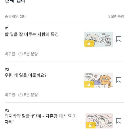
전체 챕터
총
5
개의 챕터
25분
분량
#1
할 일을 잘 미루는 사람의 특징
박구원
5분
분량
#2
우린 왜 일을 미룰까요?
박구원
5분
분량
#3
의지박약 탈출 1단계 - 자존감 대신 '자기
자비'