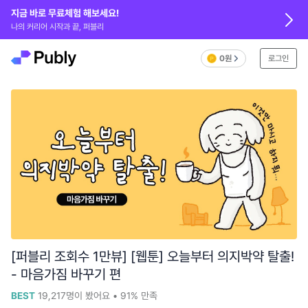
지금 바로 무료체험 해보세요!
나의 커리어 시작과 끝, 퍼블리
0원
로그인
[퍼블리 조회수 1만뷰] [웹툰] 오늘부터 의지박약 탈출!
- 마음가짐 바꾸기 편
BEST
19,217
명이 봤어요
•
91%
만족