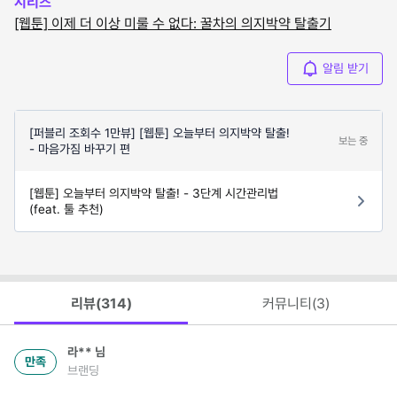
시리즈
[웹툰] 이제 더 이상 미룰 수 없다: 꿀차의 의지박약 탈출기
알림 받기
[퍼블리 조회수 1만뷰] [웹툰] 오늘부터 의지박약 탈출!
보는 중
- 마음가짐 바꾸기 편
[웹툰] 오늘부터 의지박약 탈출! - 3단계 시간관리법
(feat. 툴 추천)
리뷰(
314
)
커뮤니티(
3
)
라**
님
만족
브랜딩