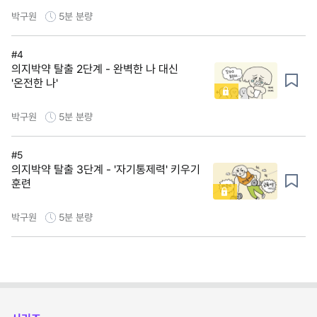
박구원
5분
분량
#4
의지박약 탈출 2단계 - 완벽한 나 대신
'온전한 나'
박구원
5분
분량
#5
의지박약 탈출 3단계 - '자기통제력' 키우기
훈련
박구원
5분
분량