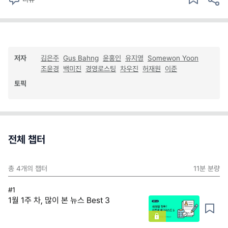
저자
김은주
Gus Bahng
윤홍인
유지영
Somewon Yoon
조윤경
백미진
경영로스팅
차우진
허재원
이준
토픽
전체 챕터
총
4
개의 챕터
11분
분량
#1
1월 1주 차, 많이 본 뉴스 Best 3