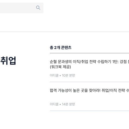
총
2
개 콘텐츠
 취업
순혈 문과생의 이직/취업 전략 수립하기 1탄: 강점
(워크북 제공)
아티클 •
10
분 분량
합격 가능성이 높은 곳을 찾아라! 취업/이직 전략 
아티클 •
14
분 분량