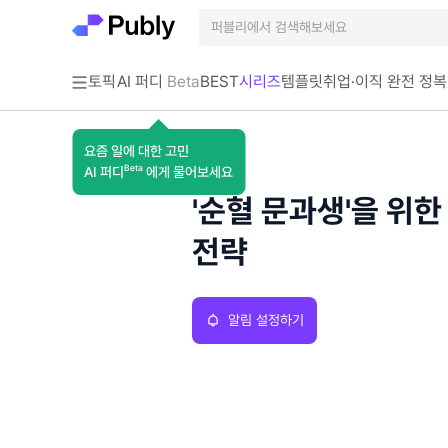
토픽
AI 퍼디
Beta
BEST
시리즈
템플릿
취업·이직 완전 정복
요즘 일에 대한 고민
시리즈
Beta
AI 퍼디
에게 물어보세요
'순혈 문과생'을 위한
전략
알림 설정하기