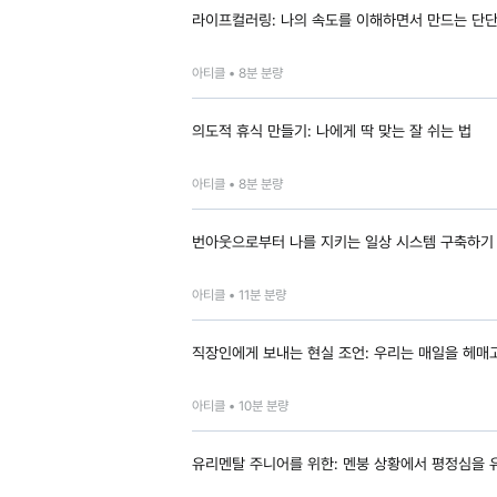
라이프컬러링: 나의 속도를 이해하면서 만드는 단단
아티클 •
8
분 분량
의도적 휴식 만들기: 나에게 딱 맞는 잘 쉬는 법
아티클 •
8
분 분량
번아웃으로부터 나를 지키는 일상 시스템 구축하기
아티클 •
11
분 분량
직장인에게 보내는 현실 조언: 우리는 매일을 헤매
아티클 •
10
분 분량
유리멘탈 주니어를 위한: 멘붕 상황에서 평정심을 