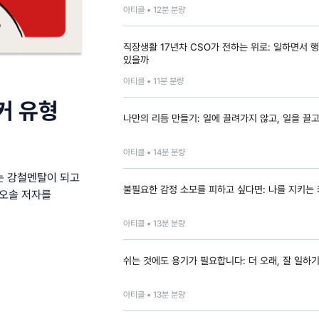
아티클 •
12
분 분량
직장생활 17년차 CSO가 전하는 위로: 일하면서 
있을까
아티클 •
11
분 분량
커 유형
나만의 리듬 만들기: 일에 끌려가지 않고, 일을 끌
아티클 •
14
분 분량
는 강철멘탈이 되고
불필요한 감정 소모를 피하고 싶다면: 나를 지키는
 오솔 저자를
아티클 •
13
분 분량
쉬는 것에도 용기가 필요합니다: 더 오래, 잘 일하
아티클 •
13
분 분량