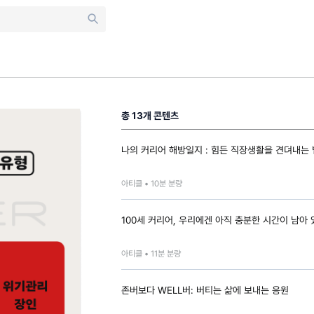
총
13
개 콘텐츠
나의 커리어 해방일지 : 힘든 직장생활을 견뎌내는 
아티클 •
10
분 분량
100세 커리어, 우리에겐 아직 충분한 시간이 남아
아티클 •
11
분 분량
존버보다 WELL버: 버티는 삶에 보내는 응원