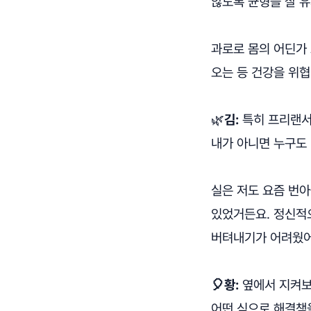
않도록 균형을 잘 
과로로 몸의 어딘가
오는 등 건강을 위협
🌿
김:
특히 프리랜서
내가 아니면 누구도
실은 저도 요즘 번아
있었거든요. 정신적으
버텨내기가 어려웠어
🎈황:
옆에서 지켜보
어떤 식으로 해결책