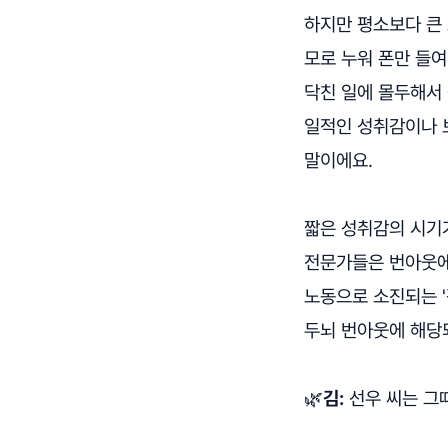
하지만 평소보다 큰
모로 누워 폰만 들여
닥친 일에 몰두해서
일적인 성취감이나 보
말이에요.
짧은 성취감의 시기가
전문가들은 번아웃에
노동으로 소진되는 
두뇌 번아웃에 해당
🌿
김:
선우 씨는 그