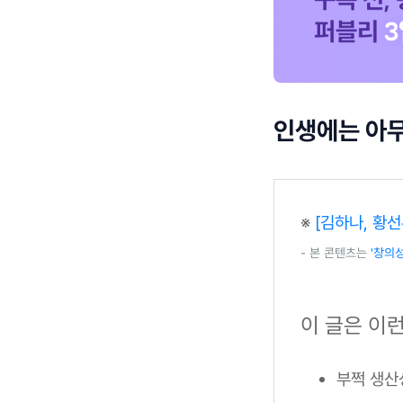
인생에는 아무
※
[김하나, 황선
- 본 콘텐츠는
'창의
이 글은 이
부쩍 생산