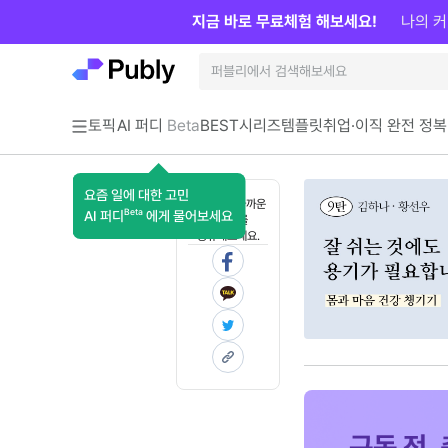
지금 바로 무료체험 해보세요!
나의 커
토픽
AI 퍼디
Beta
BEST
시리즈
템플릿
취업·이직 완전 정복
요즘 일에 대한 고민
혼자 보기 아까운
Beta
AI 퍼디
에게 물어보세요
콘텐츠를
공유해보세요.