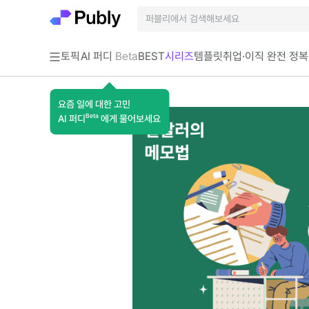
토픽
AI 퍼디
Beta
BEST
시리즈
템플릿
취업·이직 완전 정복
요즘 일에 대한 고민
Beta
AI 퍼디
에게 물어보세요