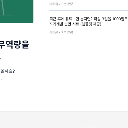
아티클 •
9
분 분량
퇴근 후에 유튜브만 본다면? 작심 3일을 1000일
자기계발 습관 시트 (템플릿 제공)
아티클 •
7
분 분량
직무역량을
트
 쓸까요?
.