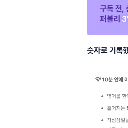
숫자로 기록
💡 10분 안에
영어를 한
흩어지는
작심삼일