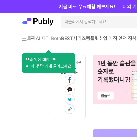
지금 바로 무료체험 해보세요!
나의 커
토픽
AI 퍼디
Beta
BEST
시리즈
템플릿
취업·이직 완전 정복
요즘 일에 대한 고민
혼자 보기 아까운
Beta
AI 퍼디
에게 물어보세요
콘텐츠를
공유해보세요.