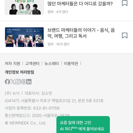
많던 마케터들은 다 어디로 갔을까?
웹북 · 4개 챕터
브랜드 마케터들의 이야기 - 음식, 음
악, 여행, 그리고 독서
웹북 · 18개 챕터
저자 지원
고객센터
뉴스레터
이용약관
개인정보 처리방침
(주) 뉴닉
대표이사: 김소연
(04147) 서울특별시 마포구 백범로31길 21, 본관 5층 531호
사업자 등록번호: 632-81-01159
통신판매업신고: 2020-서울마포-2938
요즘 일에 대한 고민
© NEWNEEK Co., Ltd.
Beta
AI 퍼디
에게 물어보세요