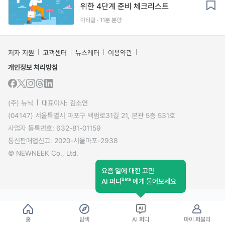
위한 4단계 준비 체크리스트
아티클 · 11분 분량
저자 지원
고객센터
뉴스레터
이용약관
개인정보 처리방침
(주) 뉴닉
대표이사: 김소연
(04147) 서울특별시 마포구 백범로31길 21, 본관 5층 531호
사업자 등록번호: 632-81-01159
통신판매업신고: 2020-서울마포-2938
© NEWNEEK Co., Ltd.
요즘 일에 대한 고민
Beta
AI 퍼디
에게 물어보세요
홈
탐색
AI 퍼디
마이 퍼블리