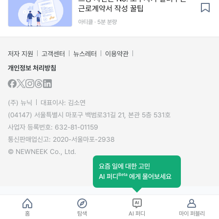
근로계약서 작성 꿀팁
아티클 · 5분 분량
저자 지원
고객센터
뉴스레터
이용약관
개인정보 처리방침
(주) 뉴닉
대표이사: 김소연
(04147) 서울특별시 마포구 백범로31길 21, 본관 5층 531호
사업자 등록번호: 632-81-01159
통신판매업신고: 2020-서울마포-2938
© NEWNEEK Co., Ltd.
요즘 일에 대한 고민
Beta
AI 퍼디
에게 물어보세요
홈
탐색
AI 퍼디
마이 퍼블리