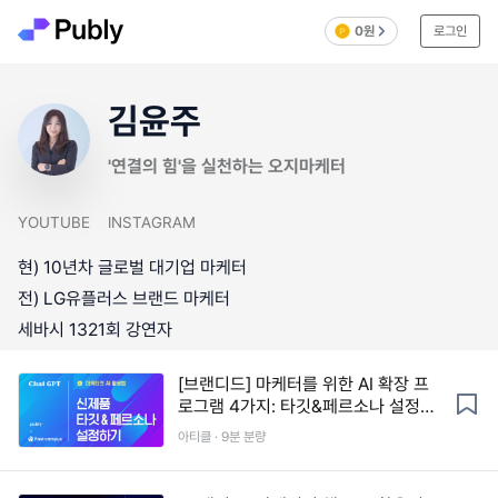
0원
로그인
김윤주
'연결의 힘'을 실천하는 오지마케터
YOUTUBE
INSTAGRAM
현) 10년차 글로벌 대기업 마케터
전) LG유플러스 브랜드 마케터
세바시 1321회 강연자
[브랜디드] 마케터를 위한 AI 확장 프
로그램 4가지: 타깃&페르소나 설정하
기
아티클 · 9분 분량