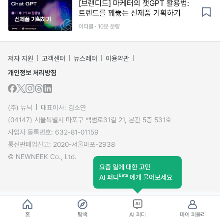
[브랜디드] 마케터의 챗GPT 활용법:
트렌드를 꿰뚫는 신제품 기획하기
아티클 · 10분 분량
저자 지원
고객센터
뉴스레터
이용약관
개인정보 처리방침
(주) 뉴닉
대표이사: 김소연
(04147) 서울특별시 마포구 백범로31길 21, 본관 5층 531호
사업자 등록번호: 632-81-01159
통신판매업신고: 2020-서울마포-2938
© NEWNEEK Co., Ltd.
요즘 일에 대한 고민
Beta
AI 퍼디
에게 물어보세요
홈
탐색
AI 퍼디
마이 퍼블리