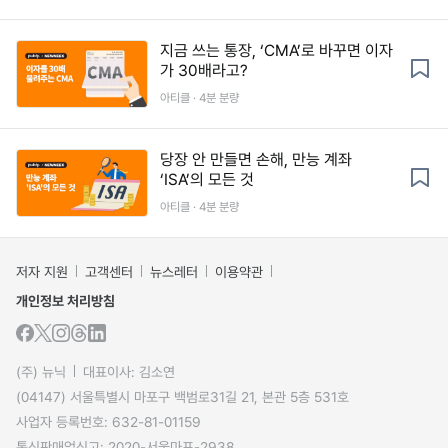
지금 쓰는 통장, ‘CMA’로 바꾸면 이자
가 30배라고?
아티클 · 4분 분량
당장 안 만들면 손해, 만능 계좌
‘ISA’의 모든 것
아티클 · 4분 분량
저자 지원
고객센터
뉴스레터
이용약관
개인정보 처리방침
(주) 뉴닉
대표이사: 김소연
(04147) 서울특별시 마포구 백범로31길 21, 본관 5층 531호
사업자 등록번호: 632-81-01159
통신판매업신고: 2020-서울마포-2938