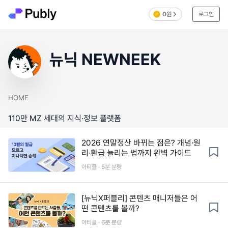
0원
로그인
뉴닉 NEWNEEK
HOME
110만 MZ 세대의 지식·정보 플랫폼
2026 연말정산 바뀌는 점은? 개념∙원
리∙환급 늘리는 법까지 완벽 가이드
아티클 · 5분 분량
[뉴닉X퍼블리] 콘텐츠 매니저들은 어
떤 콘텐츠를 볼까?
아티클 · 6분 분량