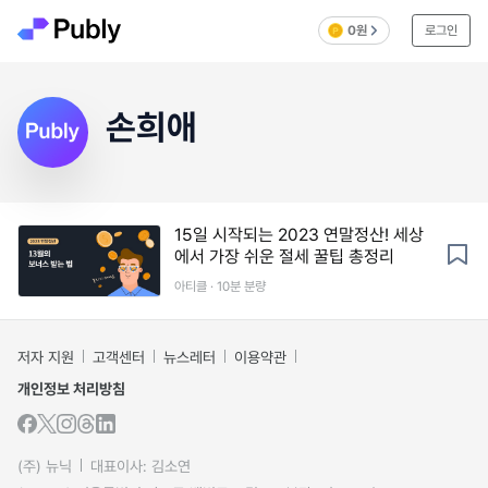
0원
로그인
손희애
15일 시작되는 2023 연말정산! 세상
에서 가장 쉬운 절세 꿀팁 총정리
아티클 · 10분 분량
저자 지원
고객센터
뉴스레터
이용약관
개인정보 처리방침
(주) 뉴닉
대표이사: 김소연