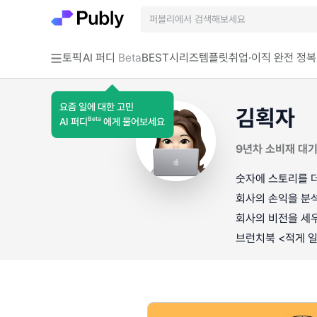
토픽
AI 퍼디
Beta
BEST
시리즈
템플릿
취업·이직 완전 정복
요즘 일에 대한 고민
김획자
Beta
AI 퍼디
에게 물어보세요
9년차 소비재 대
숫자에 스토리를 
회사의 손익을 분
회사의 비전을 세
브런치북 <적게 일