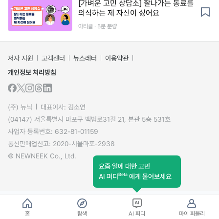
[가벼운 고민 상담소] 잘나가는 동료를
의식하는 제 자신이 싫어요
아티클 · 5분 분량
저자 지원
고객센터
뉴스레터
이용약관
개인정보 처리방침
(주) 뉴닉
대표이사: 김소연
(04147) 서울특별시 마포구 백범로31길 21, 본관 5층 531호
사업자 등록번호: 632-81-01159
통신판매업신고: 2020-서울마포-2938
© NEWNEEK Co., Ltd.
요즘 일에 대한 고민
Beta
AI 퍼디
에게 물어보세요
홈
탐색
AI 퍼디
마이 퍼블리