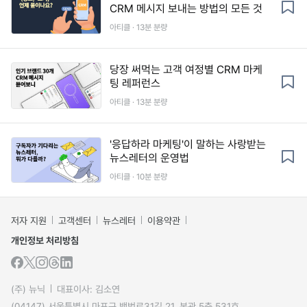
CRM 메시지 보내는 방법의 모든 것
아티클 · 13분 분량
당장 써먹는 고객 여정별 CRM 마케
팅 레퍼런스
아티클 · 13분 분량
'응답하라 마케팅'이 말하는 사랑받는
뉴스레터의 운영법
아티클 · 10분 분량
저자 지원
고객센터
뉴스레터
이용약관
개인정보 처리방침
(주) 뉴닉
대표이사: 김소연
(04147) 서울특별시 마포구 백범로31길 21, 본관 5층 531호