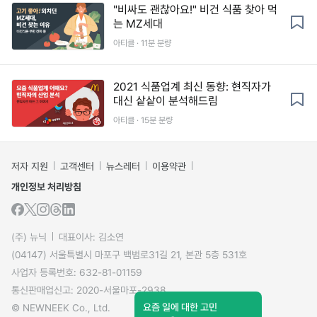
"비싸도 괜찮아요!" 비건 식품 찾아 먹
는 MZ세대
아티클 · 11분 분량
2021 식품업계 최신 동향: 현직자가
대신 샅샅이 분석해드림
아티클 · 15분 분량
저자 지원
고객센터
뉴스레터
이용약관
개인정보 처리방침
(주) 뉴닉
대표이사: 김소연
(04147) 서울특별시 마포구 백범로31길 21, 본관 5층 531호
사업자 등록번호: 632-81-01159
통신판매업신고: 2020-서울마포-2938
요즘 일에 대한 고민
© NEWNEEK Co., Ltd.