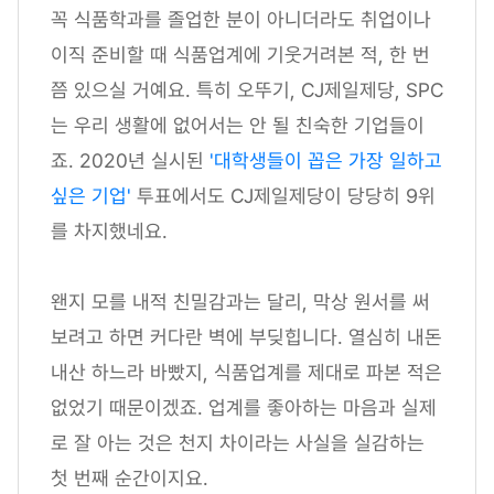
꼭 식품학과를 졸업한 분이 아니더라도 취업이나
이직 준비할 때 식품업계에 기웃거려본 적, 한 번
쯤 있으실 거예요. 특히 오뚜기, CJ제일제당, SPC
는 우리 생활에 없어서는 안 될 친숙한 기업들이
죠. 2020년 실시된
'대학생들이 꼽은 가장 일하고
싶은 기업'
투표에서도 CJ제일제당이 당당히 9위
를 차지했네요.
왠지 모를 내적 친밀감과는 달리, 막상 원서를 써
보려고 하면 커다란 벽에 부딪힙니다. 열심히 내돈
내산 하느라 바빴지, 식품업계를 제대로 파본 적은
없었기 때문이겠죠. 업계를 좋아하는 마음과 실제
로 잘 아는 것은 천지 차이라는 사실을 실감하는
첫 번째 순간이지요.