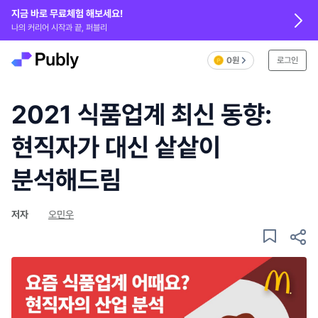
지금 바로 무료체험 해보세요!
나의 커리어 시작과 끝, 퍼블리
0원
로그인
2021 식품업계 최신 동향:
현직자가 대신 샅샅이
분석해드림
저자
오민우