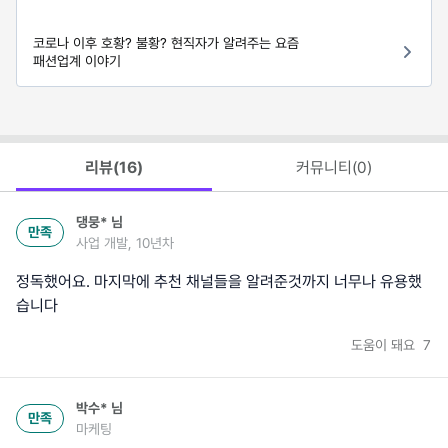
코로나 이후 호황? 불황? 현직자가 알려주는 요즘
패션업계 이야기
리뷰(
16
)
커뮤니티(
0
)
댕뭉*
님
만족
사업 개발, 10년차
정독했어요. 마지막에 추천 채널들을 알려준것까지 너무나 유용했
습니다
도움이 돼요
7
박수*
님
만족
마케팅