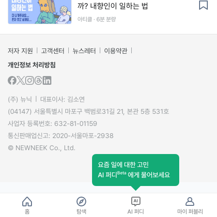
까? 내향인이 일하는 법
아티클 · 6분 분량
저자 지원
고객센터
뉴스레터
이용약관
개인정보 처리방침
(주) 뉴닉
대표이사: 김소연
(04147) 서울특별시 마포구 백범로31길 21, 본관 5층 531호
사업자 등록번호: 632-81-01159
통신판매업신고: 2020-서울마포-2938
© NEWNEEK Co., Ltd.
요즘 일에 대한 고민
Beta
AI 퍼디
에게 물어보세요
홈
탐색
AI 퍼디
마이 퍼블리