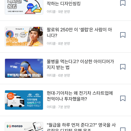
작하는 디자인씽킹
아티클 · 9분 분량
팔로워 250만 이 '셀럽'은 사람이 아
니다?
아티클 · 8분 분량
물병을 먹는다고? 이상한 아이디어가
지지 받는 법
아티클 · 6분 분량
현대·기아차는 왜 전기차 스타트업에
천억이나 투자했을까?
아티클 · 7분 분량
"월급을 하루 먼저 준다고?" 영국을 사
로잡은 디지털 은행 몬조