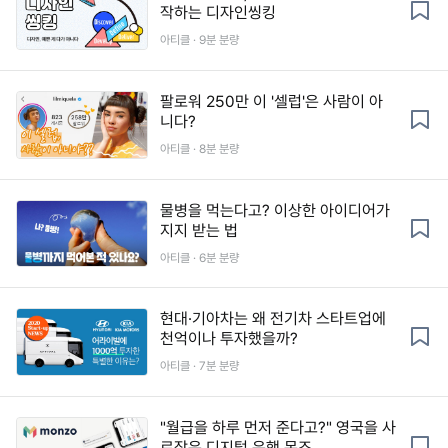
작하는 디자인씽킹
아티클 · 9분 분량
팔로워 250만 이 '셀럽'은 사람이 아
니다?
아티클 · 8분 분량
물병을 먹는다고? 이상한 아이디어가
지지 받는 법
아티클 · 6분 분량
현대·기아차는 왜 전기차 스타트업에
천억이나 투자했을까?
아티클 · 7분 분량
"월급을 하루 먼저 준다고?" 영국을 사
로잡은 디지털 은행 몬조