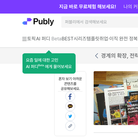
지금 바로 무료체험 해보세요!
나의 커
토픽
AI 퍼디
Beta
BEST
시리즈
템플릿
취업·이직 완전 정복
경계의 확장, 전
요즘 일에 대한 고민
Beta
AI 퍼디
에게 물어보세요
혼자 보기 아까운
콘텐츠를
공유해보세요.