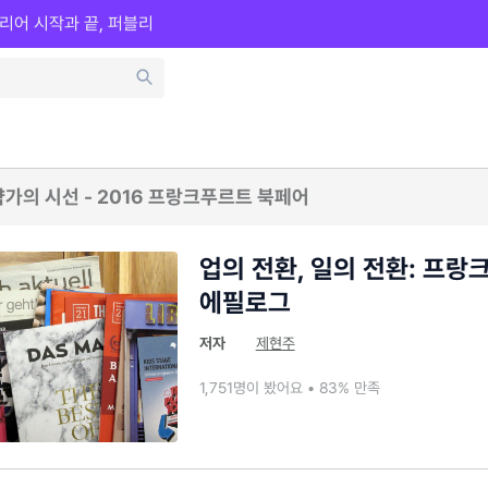
리어 시작과 끝, 퍼블리
략가의 시선 - 2016 프랑크푸르트 북페어
업의 전환, 일의 전환: 프
에필로그
저자
제현주
1,751명이 봤어요 • 83% 만족