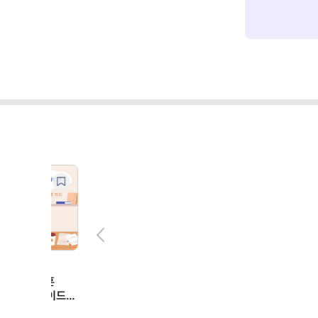
Previous
마케팅 트렌드/실무,일잘러의
"컷편집·자막 노가다 끝
나만의 '캡컷 에이전트' 
클로드)