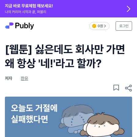
지금 바로 무료체험 해보세요!
나의 커리어 시작과 끝, 퍼블리
0원
로그인
[웹툰] 싫은데도 회사만 가면
왜 항상 '네!'라고 할까?
저자
한유