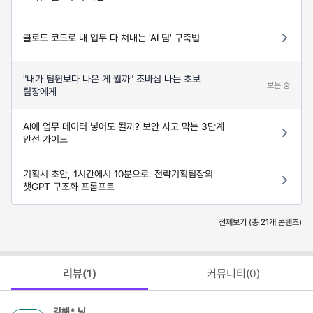
클로드 코드로 내 업무 다 쳐내는 'AI 팀' 구축법
"내가 팀원보다 나은 게 뭘까" 조바심 나는 초보
보는 중
팀장에게
AI에 업무 데이터 넣어도 될까? 보안 사고 막는 3단계
안전 가이드
기획서 초안, 1시간에서 10분으로: 전략기획팀장의
챗GPT 구조화 프롬프트
전체보기 (총
21
개 콘텐츠)
리뷰(
1
)
커뮤니티(
0
)
김해*
님