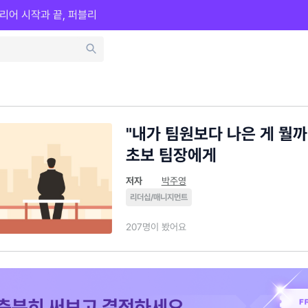
리어 시작과 끝, 퍼블리
"내가 팀원보다 나은 게 뭘까
초보 팀장에게
저자
박주영
리더십/매니지먼트
207명이 봤어요