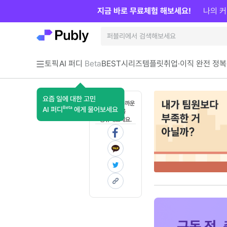
지금 바로 무료체험 해보세요!
나의 커
토픽
AI 퍼디
Beta
BEST
시리즈
템플릿
취업·이직 완전 정복
요즘 일에 대한 고민
혼자 보기 아까운
Beta
AI 퍼디
에게 물어보세요
콘텐츠를
공유해보세요.