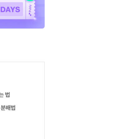
는 법
 분배법