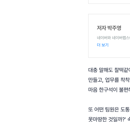
저자 박주영
네이버와 네이버랩스에
더 보기
대충 말해도 찰떡같
만들고, 업무를 착
마음 한구석이 불편
또 어떤 팀원은 도통
못마땅한 것일까?' 