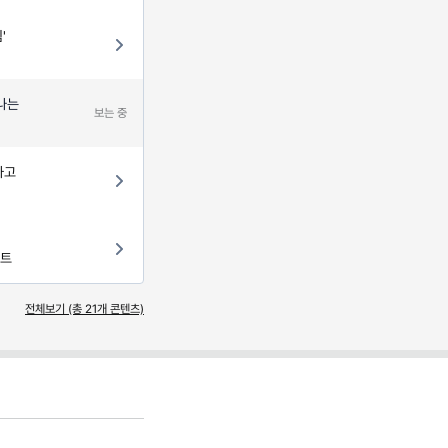
'
 나는
보는 중
사고
프트
전체보기 (총
21
개 콘텐츠)