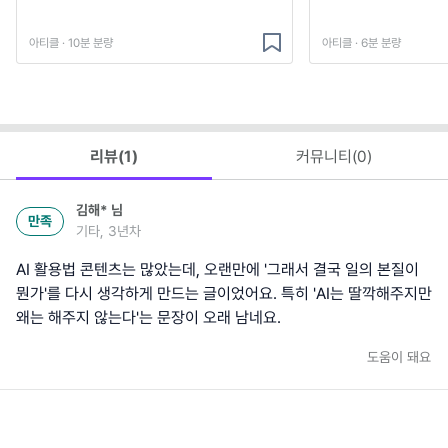
아티클 · 10분 분량
아티클 · 6분 분량
리뷰(
1
)
커뮤니티(
0
)
김해*
님
만족
기타, 3년차
AI 활용법 콘텐츠는 많았는데, 오랜만에 '그래서 결국 일의 본질이
뭔가'를 다시 생각하게 만드는 글이었어요. 특히 'AI는 딸깍해주지만
왜는 해주지 않는다'는 문장이 오래 남네요.
도움이 돼요