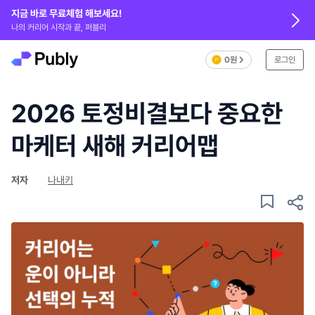
지금 바로 무료체험 해보세요!
나의 커리어 시작과 끝, 퍼블리
0원
로그인
2026 토정비결보다 중요한
마케터 새해 커리어맵
저자
나내키