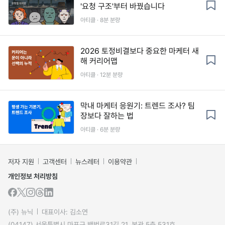
'요청 구조'부터 바꿨습니다
아티클 · 8분 분량
2026 토정비결보다 중요한 마케터 새
해 커리어맵
아티클 · 12분 분량
막내 마케터 응원기: 트렌드 조사? 팀
장보다 잘하는 법
아티클 · 6분 분량
저자 지원
고객센터
뉴스레터
이용약관
개인정보 처리방침
(주) 뉴닉
대표이사: 김소연
(04147) 서울특별시 마포구 백범로31길 21, 본관 5층 531호