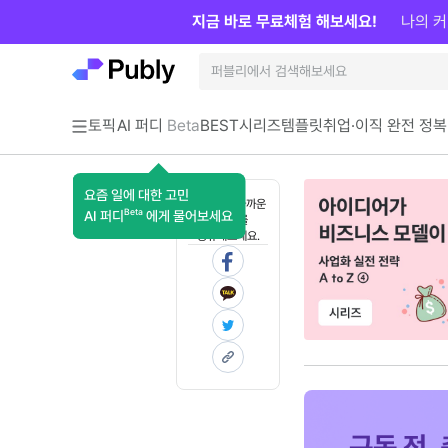
지금 바로 무료체험 해보세요!
나의 커
토픽
AI 퍼디
Beta
BEST
시리즈
템플릿
취업·이직 완전 정복
요즘 일에 대한 고민
혼자 보기 아까운
Beta
AI 퍼디
에게 물어보세요
콘텐츠를
공유해보세요.