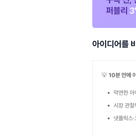
아이디어를 
💡
10분 안에 
막연한 
시장 관찰
넷플릭스·