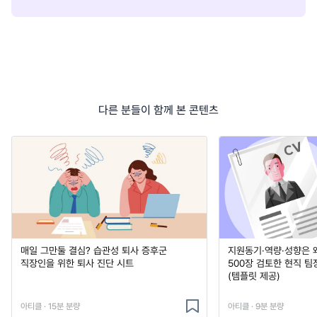
다른 분들이 함께 본 콘텐츠
매일 그만둘 결심? 습관성 퇴사 증후군
지원동기·역량·성향은 왜
직장인을 위한 퇴사 진단 시트
500장 검토한 현직 팀
(템플릿 제공)
아티클 · 15분 분량
아티클 · 9분 분량