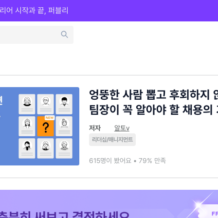
리어 시작과 끝, 퍼블리
엉뚱한 사람 뽑고 후회하지 
팀장이 꼭 알아야 할 채용의
저자
알토v
리더십/매니지먼트
615명이 봤어요 • 79% 만족