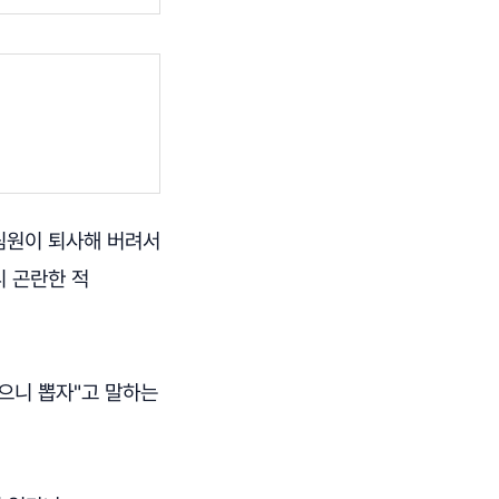
 팀원이 퇴사해 버려서
니 곤란한 적
찮으니 뽑자"고 말하는