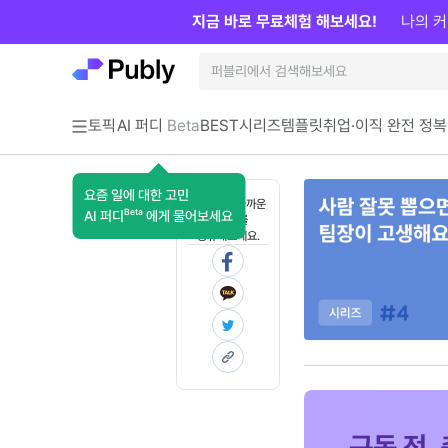
지금 바로 무료체험 해보세요!
나의 커
토픽
AI 퍼디
Beta
BEST
시리즈
템플릿
취업·이직 완전 정복
요즘 일에 대한 고민
혼자 보기 아까운
Beta
AI 퍼디
에게 물어보세요
콘텐츠를
공유해보세요.