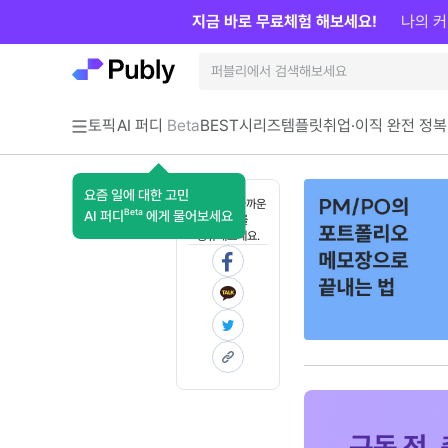
지금 바로 무료체험 해보세요!
나의 커
토픽
AI 퍼디
Beta
BEST
시리즈
템플릿
취업·이직 완전 정복
요즘 일에 대한 고민
혼자 보기 아까운
Beta
AI 퍼디
에게 물어보세요
콘텐츠를
공유해보세요.