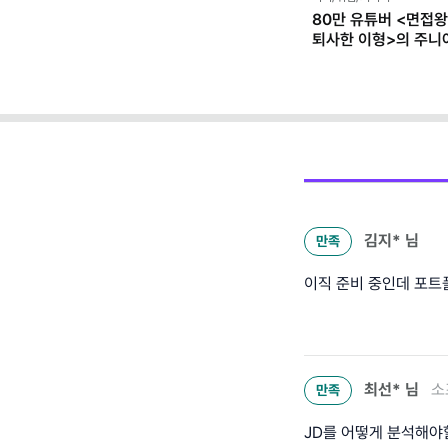
80만 유튜버 <면접왕 
퇴사한 이형>의 주니
(경력기술서 템플릿 
김지*
님
만족
이직 준비 중인데 포트
최선*
님
소
만족
JD를 어떻게 분석해야