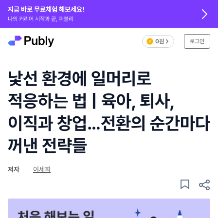
지금 바로 무료체험 해보세요!
나의 커리어 시작과 끝, 퍼블리
0원
로그인
낯선 환경에 일머리로
적응하는 법 | 육아, 퇴사,
이직과 창업…전환의 순간마다
꺼낸 전략들
저자
이세희