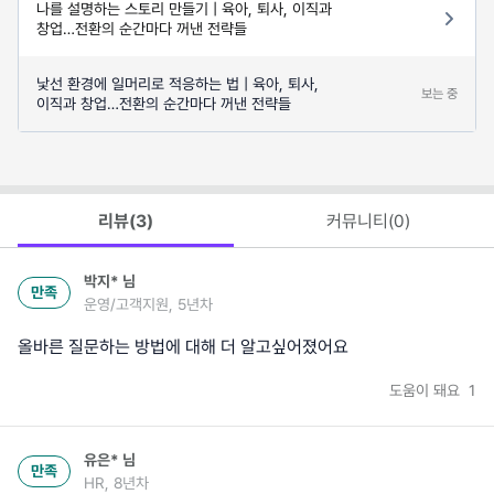
나를 설명하는 스토리 만들기 | 육아, 퇴사, 이직과
창업…전환의 순간마다 꺼낸 전략들
낯선 환경에 일머리로 적응하는 법 | 육아, 퇴사,
보는 중
이직과 창업…전환의 순간마다 꺼낸 전략들
리뷰(
3
)
커뮤니티(
0
)
박지*
님
만족
운영/고객지원, 5년차
올바른 질문하는 방법에 대해 더 알고싶어졌어요
도움이 돼요
1
유은*
님
만족
HR, 8년차