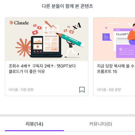
다른 분들이 함께 본 콘텐츠
조회수 4배↑ 구독자 2배↑: 챗GPT보다
지금 당장 복사해 쓸 수
클로드가 더 좋은 이유
프롬프트 15
아티클 · 11분 분량
아티클 · 9분 분량
리뷰(
14
)
커뮤니티(
0
)