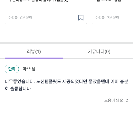
아티클 · 9분 분량
아티클 · 7분 분량
리뷰(
1
)
커뮤니티(
0
)
만족
미**
님
너무좋았습니다. 노션템플릿도 제공되었다면 좋았을텐데 이미 충분
히 훌륭합니다
도움이 돼요
2