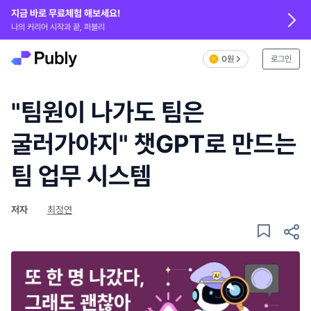
지금 바로 무료체험 해보세요!
나의 커리어 시작과 끝, 퍼블리
0원
로그인
"팀원이 나가도 팀은
굴러가야지" 챗GPT로 만드는
팀 업무 시스템
저자
최정연