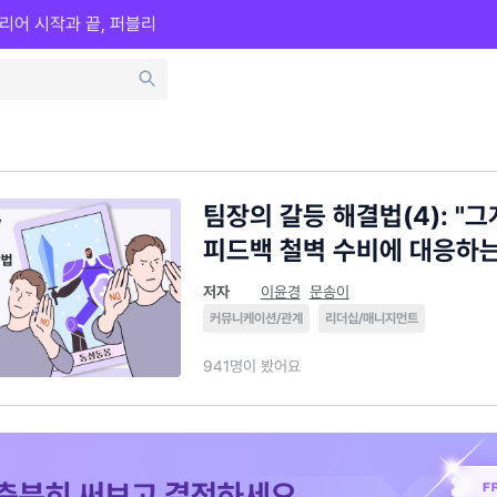
리어 시작과 끝, 퍼블리
팀장의 갈등 해결법(4): "그
피드백 철벽 수비에 대응하는
저자
이윤경
문송이
커뮤니케이션/관계
리더십/매니지먼트
941명이 봤어요