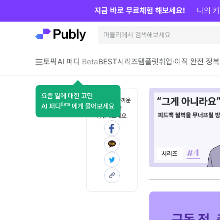
지금 바로 무료체험 해보세요!
나의 커
토픽
AI 퍼디
Beta
BEST
시리즈
템플릿
취업·이직 완전 정복
요즘 일에 대한 고민
혼자 보기 아까운
Beta
AI 퍼디
에게 물어보세요
콘텐츠를
공유해보세요.