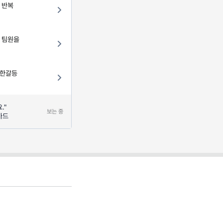
 반복
웃 팀원을
극한갈등
."
보는 중
카드