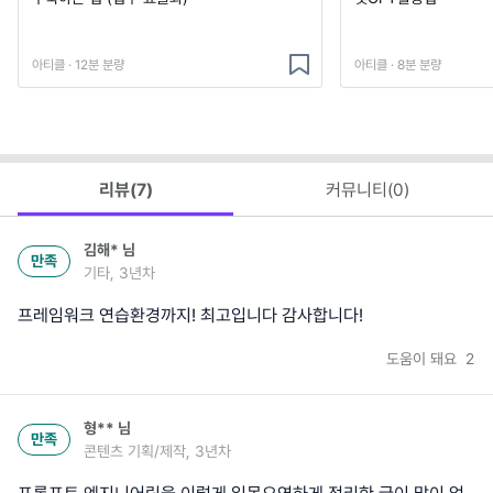
아티클 · 12분 분량
아티클 · 8분 분량
리뷰(
7
)
커뮤니티(
0
)
김해*
님
만족
기타, 3년차
프레임워크 연습환경까지! 최고입니다 감사합니다!
도움이 돼요
2
형**
님
만족
콘텐츠 기획/제작, 3년차