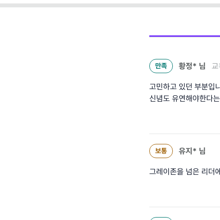
황정*
님
교
만족
고민하고 있던 부분입니
신념도 유연해야한다는
유지*
님
보통
그레이존을 넘은 리더