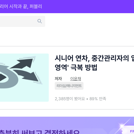
리어 시작과 끝, 퍼블리
시니어 연차, 중간관리자의 
영역' 극복 방법
저자
이윤채
리더십/매니지먼트
2,385명이 봤어요 • 89% 만족