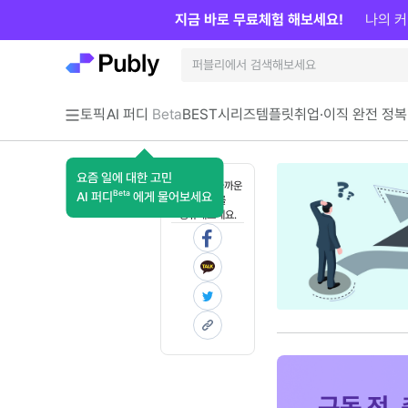
지금 바로 무료체험 해보세요!
나의 커
토픽
AI 퍼디
Beta
BEST
시리즈
템플릿
취업·이직 완전 정복
요즘 일에 대한 고민
혼자 보기 아까운
Beta
AI 퍼디
에게 물어보세요
콘텐츠를
공유해보세요.